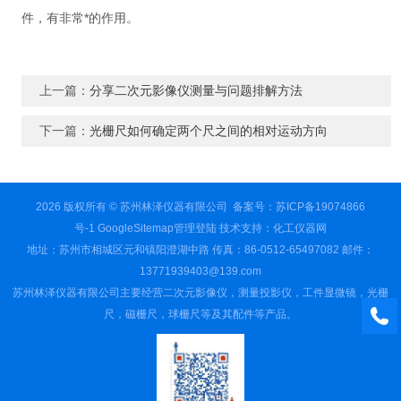
件，有非常*的作用。
上一篇：
分享二次元影像仪测量与问题排解方法
下一篇：
光栅尺如何确定两个尺之间的相对运动方向
2026 版权所有 © 苏州林泽仪器有限公司
备案号：苏ICP备19074866
号-1
GoogleSitemap
管理登陆
技术支持：
化工仪器网
地址：苏州市相城区元和镇阳澄湖中路 传真：86-0512-65497082 邮件：
13771939403@139.com
苏州林泽仪器有限公司主要经营二次元影像仪，测量投影仪，工件显微镜，光栅
尺，磁栅尺，球栅尺等及其配件等产品。