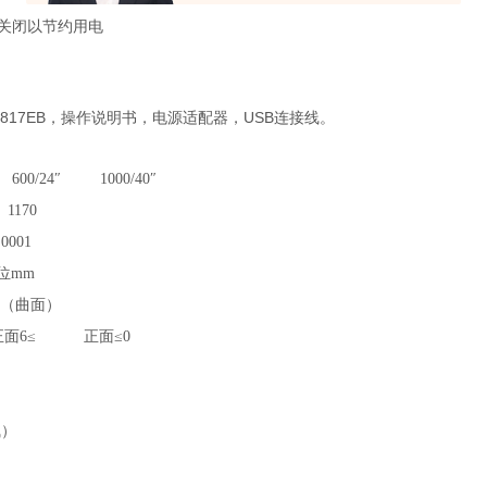
动关闭以节约用电
块817EB，操作说明书，电源适配器，USB连接线。
00/24″ 1000/40″
70
001
位mm
（曲面）
正面6≤ 正面
≤0
）