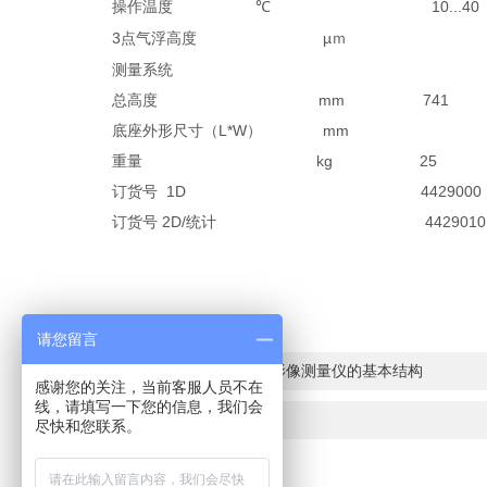
℃ 10...40
操作温度
3点气浮高度 µ
约
ｍ
测量系统 带光电读头
总高度 mm 741 
底座外形尺寸（L*W） mm 240
重量 kg 25
订货号 1D 4429000 44
订货号 2D/统计 4429010 4
请您留言
上一篇：
目前市场上影像测量仪的基本结构
感谢您的关注，当前客服人员不在
线，请填写一下您的信息，我们会
下一篇：
玻璃线纹尺
尽快和您联系。