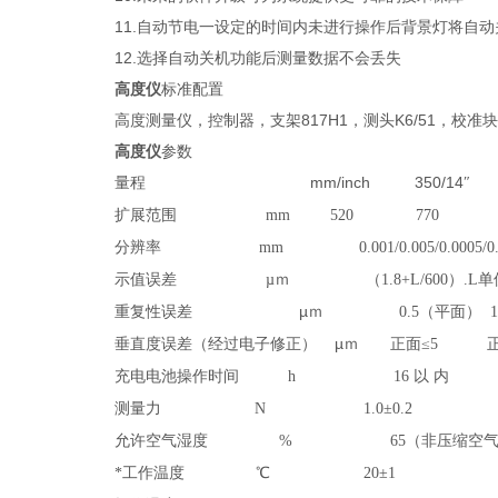
11.自动节电一设定的时间内未进行操作后背景灯将自
12.选择自动关机功能后测量数据不会丢失
高度仪
标准配置
高度测量仪，控制器，支架817H1，测头K6/51，校准
高度仪
参数
量程 mm/inch 350/14
″ 6
扩展范围 mm 520 770 11
分辨率 mm 0.001/0.005/0.0005/0.0
示值误差 µ
ｍ （1.8+L/600）.L单
µ
重复性误差
ｍ 0.5（平面） 1
µ
垂直度误差（经过电子修正）
ｍ 正面
≤5 
充电电池操作时间 h 16 以 内
测量力 N 1.0
±0.2
允许空气湿度 % 65（非压缩空气
*工作温度 ℃ 20
±1