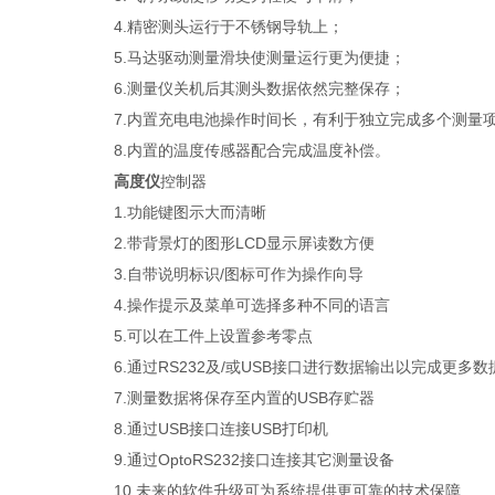
4.精密测头运行于不锈钢导轨上；
5.马达驱动测量滑块使测量运行更为便捷；
6.测量仪关机后其测头数据依然完整保存；
7.内置充电电池操作时间长，有利于独立完成多个测量
8.内置的温度传感器配合完成温度补偿。
高度仪
控制器
1.功能键图示大而清晰
2.带背景灯的图形LCD显示屏读数方便
3.自带说明标识/图标可作为操作向导
4.操作提示及菜单可选择多种不同的语言
5.可以在工件上设置参考零点
6.通过RS232及/或USB接口进行数据输出以完成更多
7.测量数据将保存至内置的USB存贮器
8.通过USB接口连接USB打印机
9.通过OptoRS232接口连接其它测量设备
10.未来的软件升级可为系统提供更可靠的技术保障