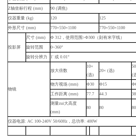
Z轴坐标行程 (mm)
90 (调焦)
仪器重量 (kg)
120
125
外形尺寸 (mm)
770×550×1100
770×550×1100
尺寸 (mm)
Ф 312，使用范围>Ф300（刻有米字线）
投影屏
旋转范围
0~360°
旋转分辨力
1' 或 0.01°
10×
5
放大倍数
20× (选)
(选)
(
物方视场 (mm)
Ф30
Ф15
Ф
物镜
工作距离 (mm)
77.7
44.3
38
测量zui大高度
80
80
80
(mm)
仪器电源: AC 100-240V 50/60Hz，总功率: 400W