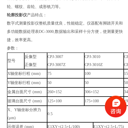
轮、螺纹、齿轮、成形铣刀等。
轮廓投影仪
产品特点：
数字式测量投影仪整机质量优良，性能稳定。仪器配有脚踏开关和
多功能数据处理表DC-3000,数据输出和采样十分方便，使测量更快
捷，效率更高。
参数：
反像型
CPJ-3007
CPJ-3010
CP
型号
正像型
CPJ-3007Z
CPJ-3010Z
C
X轴坐标行程 (mm)
75
100
15
Y轴坐标行程 (mm)
50
50
50
金属台面尺寸 (mm)
260×152
306×152
3
玻璃台面尺寸 (mm)
125×100
175×100
1
X、Y轴坐标分辨力
0.5
(μm)
示值误差 (mm)
E1XY=(2.5+L/100)
E1XY=(2.5+L/75)