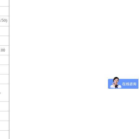
/50)
100
)