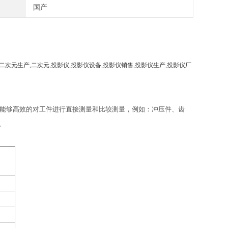
国产
二次元生产
,
二次元
,
投影仪
,
投影仪设备
,
投影仪销售
,
投影仪生产
,
投影仪厂
能够高效的对工件进行直接测量和比较测量，例如：冲压件、齿
。