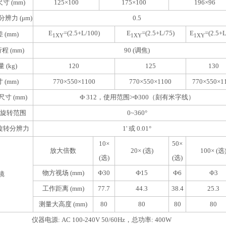
寸 (mm)
125×100
175×100
196×96
辨力 (μm)
0.5
E
=(2.5+L/100)
E
=(2.5+L/75)
E
=(2.5+L
 (mm)
1XY
1XY
1XY
 (mm)
90 (
调焦)
 (kg)
120
125
130
 (mm)
770×550×1100
770×550×1100
770×550×1
尺寸 (mm)
Ф 312
，使用范围>Ф300（刻有米字线）
旋转范围
0~360°
旋转分辨力
1'
或 0.01°
10×
50×
放大倍数
20× (
选)
100× (
选
(
选)
(
选)
物方视场 (mm)
Ф30
Ф15
Ф6
Ф3
镜
工作距离 (mm)
77.7
44.3
38.4
25.3
测量大高度 (mm)
80
80
80
80
仪器电源: AC 100-240V 50/60Hz，总功率: 400W