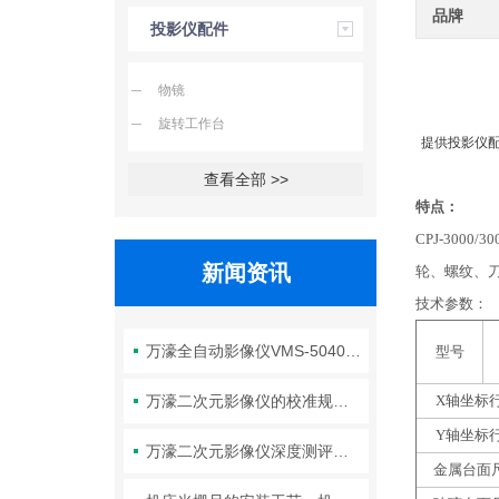
品牌
投影仪配件
物镜
旋转工作台
提供投影仪
查看全部 >>
特点：
CPJ-3000/30
新闻资讯
轮、螺纹、
技术参数：
万濠全自动影像仪VMS-5040H的参数解读、操作技巧与维护全攻略
型号
万濠二次元影像仪的校准规范：标准片选择、标定周期与精度验证方法
X
轴坐标行
Y
轴坐标行
万濠二次元影像仪深度测评：高精度光学成像+智能测量，让复杂工件的尺寸检测变得又快又准！
金属台面尺