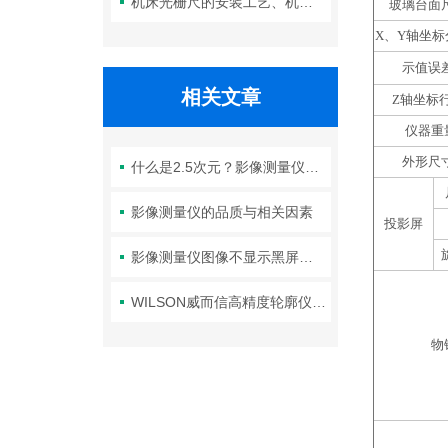
机床光栅尺的安装工艺、机械与电气对齐精度对测量性能的影响分析
玻璃台面尺
X
、Y轴坐标分
示值误差
相关文章
Z
轴坐标行程
仪器重量
外形尺寸
什么是2.5次元？影像测量仪为什么叫二次元
影像测量仪的品质与相关因素
投影屏
影像测量仪图像不显示黑屏等问题该怎么处理？
WILSON威而信高精度轮廓仪MMD-R100C说明书
物