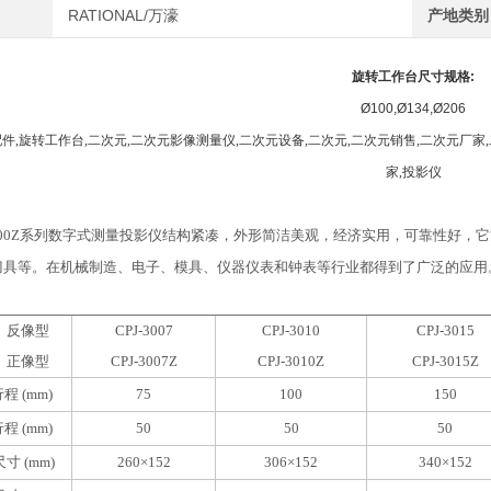
RATIONAL/万濠
产地类别
旋转工作台尺寸规格
:
Ø100,Ø134,Ø206
配件
,
旋转工作台
,
二次元
,
二次元影像测量仪
,
二次元设备
,
二次元
,
二次元销售
,
二次元厂家
,
家
,
投影仪
00Z
系列数字式测量投影仪结构紧凑，外形简洁美观，经济实用，可靠性好，它
刀具等。在机械制造、电子、模具、仪器仪表和钟表等行业都得到了广泛的应用
反像型
CPJ-3007
CPJ-3010
CPJ-3015
正像型
CPJ-3007Z
CPJ-3010Z
CPJ-3015Z
程 (mm)
75
100
150
程 (mm)
50
50
50
寸 (mm)
260×152
306×152
340×152