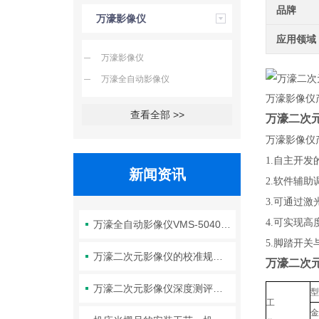
品牌
万濠影像仪
应用领域
万濠影像仪
万濠全自动影像仪
万濠影像仪
查看全部 >>
万濠二次元
万濠影像仪
1.自主开发
新闻资讯
2.软件辅
3.可通过
4.可实现
万濠全自动影像仪VMS-5040H的参数解读、操作技巧与维护全攻略
5.脚踏开
万濠二次元影像仪的校准规范：标准片选择、标定周期与精度验证方法
万濠二次元
万濠二次元影像仪深度测评：高精度光学成像+智能测量，让复杂工件的尺寸检测变得又快又准！
工
金