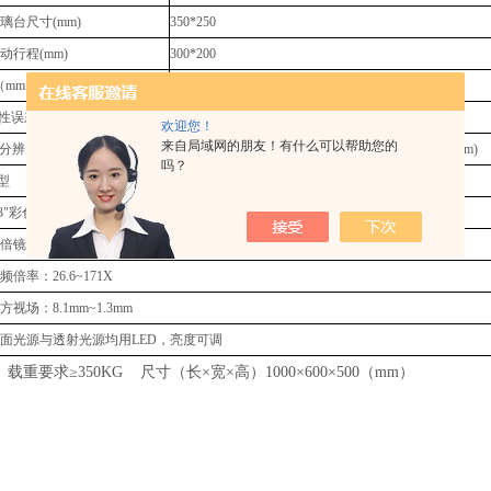
璃台尺寸(mm)
350*250
动行程(mm)
300*200
（mm）
150（特殊订购达400）
误差(μm)
G型：E0≤30（Z轴升降行程每100mm）
欢迎您！
来自局域网的朋友！有什么可以帮助您的
分辨力：0.5μm X、Y坐标示值误差：（2.5+L/100）μm(L为被测长度，单位：mm)
吗？
型
/3"彩色CCD摄像机
倍镜头倍率：0.7X~4.5X
频倍率：26.6~171X
方视场：8.1mm~1.3mm
面光源与透射光源均用LED，亮度可调
载重要求≥350KG 尺寸（长×宽×高）1000×600×500（mm）