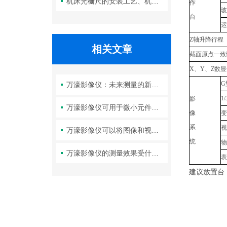
机床光栅尺的安装工艺、机械与电气对齐精度对测量性能的影响分析
作
玻
台
运
Z轴升降行程
相关文章
截面原点一致性
X、Y、Z数显
G
万濠影像仪：未来测量的新视界
1
影
万濠影像仪可用于微小元件的尺寸测量和位置定位
像
变
系
视
万濠影像仪可以将图像和视频通过无线网络传输到其他设备上
统
物
万濠影像仪的测量效果受什么影响？
表
建议放置台 