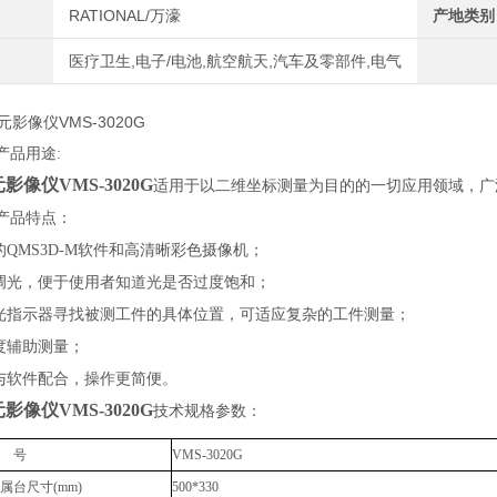
RATIONAL/万濠
产地类别
医疗卫生,电子/电池,航空航天,汽车及零部件,电气
产品用途:
影像仪VMS-3020G
适用于以二维坐标测量为目的的一切应用领域，广
产品特点：
的QMS3D-M软件和高清晰彩色摄像机；
助调光，便于使用者知道光是否过度饱和；
激光指示器寻找被测工件的具体位置，可适应复杂的工件测量；
高度辅助测量；
关与软件配合，操作更简便。
影像仪VMS-3020G
技术规格参数：
型 号
VMS-3020G
属台尺寸(mm)
500*330