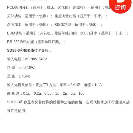
PCD
圆周分孔（适用于：铣床、火花机）
斜线打孔（适用于：铣床）
刀补功能（适用于：铣床）；
锥度测量功能（适用于：车床）；
斜面加工（适用于：铣床）；
R
圆弧功能（适用于：铣床）；
EDM
功能（适用于：火花机，需要单独订购）
200
刀具库（适用于：车床）；
RS-232
通讯功能（需要单独订购）；
SDS6-3和数显表
技术参数：
输入电压：AC 90V-240V
功 率：zui大15W
重 量：1.45Kg
输入光栅尺信号：正交TTL方波，频率＜2MHZ，电流＞1mA
解 析 度：0.1μ、0.2μ、0.5μ、1μ、2μ、5μ、10μ
SDS6-3和数显表凭着优异的质量和公道的价格，在现代机床加工行业越来越
被广泛使用。