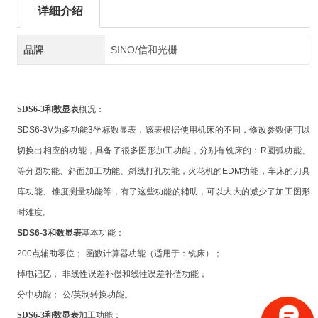
详细介绍
品牌
SINO/信和光栅
SDS6-3和数显表
概况：
SDS6-3V
为多功能
3
坐标数显表，该表根据使用机床的不同，修改参数便可以
切换出相应的功能，具备了很多图形加工功能，分别有铣床的：
R
圆弧功能、
等分圆功能、斜面加工功能、斜线打孔功能，火花机的
EDM
功能，车床的刀具
库功能、锥度测量功能等，有了这些功能的辅助，可以大大的减少了加工图形
时难度。
SDS6-3和数显表
基本功能：
200
点辅助零位；
函数计算器功能（适用于：铣床）；
掉电记忆；
非线性误差补偿和线性误差补偿功能；
分中功能；
公
/
英制转换功能。
SDS6-3和数显表
加工功能：