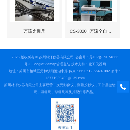
万濠光栅尺
CS-3020H万濠全自动影像仪
2026 版权所有 © 苏州林泽仪器有限公司
备案号：苏ICP备19074866
号-1
GoogleSitemap
管理登陆
技术支持：
化工仪器网
地址：苏州市相城区元和镇阳澄湖中路 传真：86-0512-65497082 邮件：
13771939403@139.com
苏州林泽仪器有限公司主要经营二次元影像仪，测量投影仪，工件显微镜，光栅
尺，磁栅尺，球栅尺等及其配件等产品。
关注我们