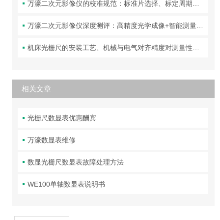
万濠二次元影像仪的校准规范：标准片选择、标定周期与精度验证方法
万濠二次元影像仪深度测评：高精度光学成像+智能测量，让复杂工件的尺寸检测变得又快又准！
机床光栅尺的安装工艺、机械与电气对齐精度对测量性能的影响分析
相关文章
光栅尺数显表优惠酬宾
万濠数显表维修
数显光栅尺数显表故障处理方法
WE100单轴数显表说明书