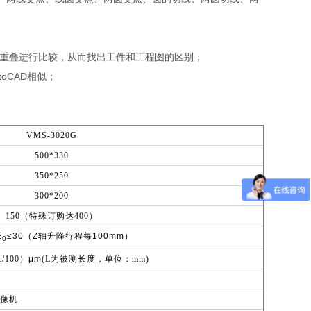
件外形重叠进行比较，从而找出工件和工程图的区别；
oCAD相似；
VMS-3020G
500*330
350*250
300*200
150
（特殊订购达
400
）
E
≤30
（
Z
轴升降行程每
100mm
）
0
L/100
）
μm
(L
为被测长度，单位：
mm)
摄像机