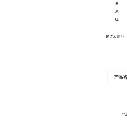
像
系
统
建议放置台
产品
您