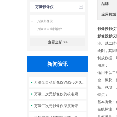
品牌
万濠影像仪
应用领域
万濠影像仪
影像投影仪
万濠全自动影像仪
影像投影仪
查看全部 >>
业。以二维
绘图，其测
制成数据，
新闻资讯
用途：
适用于以二
金、橡胶、
万濠全自动影像仪VMS-5040H的参数解读、操作技巧与维护全攻略
板、PCB
万濠二次元影像仪的校准规范：标准片选择、标定周期与精度验证方法
特点：
基本测量：
万濠二次元影像仪深度测评：高精度光学成像+智能测量，让复杂工件的尺寸检测变得又快又准！
在线标注：
几何测量：