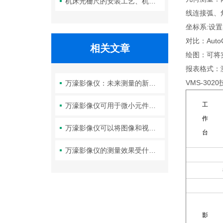
机床光栅尺的安装工艺、机械与电气对齐精度对测量性能的影响分析
线连接弧、
坐标系:设
对比：Au
相关文章
绘图：可将
报表格式：
VMS-302
万濠影像仪：未来测量的新视界
工
万濠影像仪可用于微小元件的尺寸测量和位置定位
作
万濠影像仪可以将图像和视频通过无线网络传输到其他设备上
台
万濠影像仪的测量效果受什么影响？
影