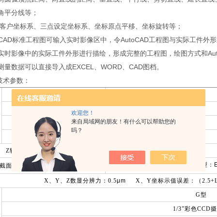
角平分线等；
置客户坐标系、三点设定坐标系、坐标原点平移、坐标旋转等；
toCAD标准工程图可输入实时影像区中，令AutoCAD工程图与实际工
实时影像中的实际工件外形进行描绘，形成完整的工程图，绘图方式和Aut
测量数据可以直接导入成EXCEL、WORD、CAD图档。
0技术参数：
型 号
金属台尺寸
(mm)
欢迎您！
来自局域网的朋友！有什么可以帮助您的
玻璃台尺寸
(mm)
吗？
运动行程
(mm)
Z
轴升降行程（
mm
）
G
型：
截面原点一致性误差
(
μm)
X
、
Y
、
Z
数显分辨力：
0.5
μm
X
、
Y
坐标示值误差：（
2.5+
G
型
1/3”
彩色
CCD