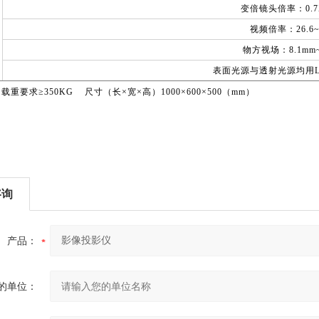
变倍镜头倍率：
0.
视频倍率：
26.6
物方视场：
8.1mm
表面光源与透射光源均用
 载重要求
≥350KG
尺寸（长
×
宽
×
高）
1000×600×500
（
mm
）
咨询
产品：
的单位：