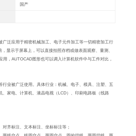
国产
被广泛应用于精密机械加工、电子元件加工等一切精密加工行
0倍，显示于屏幕上，可以直接拍照存档或做表面观察、量测、
D应用，AUTOCAD图形也可以调入计算机软件中与工件对比，
等行业被广泛使用。具体行业：机械、电子、模具、注塑、五
机、家电、计算机、液晶电视（LCD）、印刷电路板（线路
、对齐标注、文本标注、坐标标注等；
、两线交点、线圆交点、两圆交点、圆的切线、两圆切线、两