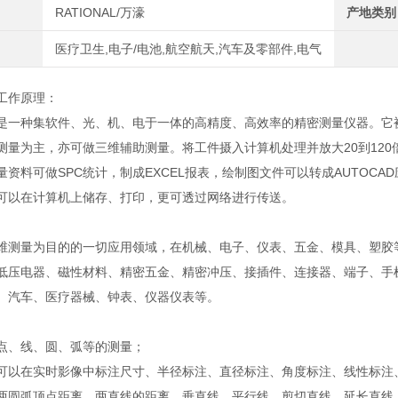
RATIONAL/万濠
产地类别
医疗卫生,电子/电池,航空航天,汽车及零部件,电气
工作原理：
是一种集软件、光、机、电于一体的高精度、高效率的精密测量仪器。它
测量为主，亦可做三维辅助测量。将工件摄入计算机处理并放大20到12
量资料可做SPC统计，制成EXCEL报表，绘制图文件可以转成AUTOCA
可以在计算机上储存、打印，更可透过网络进行传送。
维测量为目的的一切应用领域，在机械、电子、仪表、五金、模具、塑胶
低压电器、磁性材料、精密五金、精密冲压、接插件、连接器、端子、手
）、汽车、医疗器械、钟表、仪器仪表等。
点、线、圆、弧等的测量；
可以在实时影像中标注尺寸、半径标注、直径标注、角度标注、线性标注
两圆弧顶点距离、两直线的距离、垂直线、平行线、剪切直线、延长直线