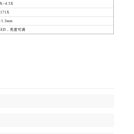
7X~4.5X
~171X
~1.3mm
LED
，亮度可调