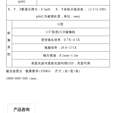
(
μm)
X
、
Y
、
Z
数显分辨力：
0.5
μm
X
、
Y
坐标示值误差：（
2.5+L/100
）
μm
(L
为被测长度，单位：
mm)
G
型
1/3”
彩色
CCD
摄像机
影
变倍镜头倍率：
0.7X~4.5X
像
系
视频倍率：
26.6~171X
统
物方视场：
8.1mm~1.3m
表面光源与透射光源均用
LED
，亮度可调
建议放置台 载重要求
≥350KG
尺寸（长
×
宽
×
高）
1000×600×500
（
mm
）
产品咨询