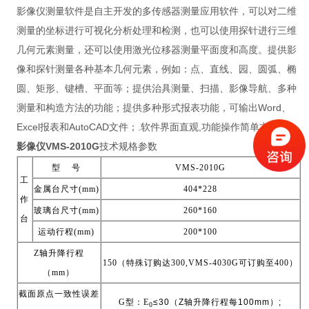
影像仪测量软件是自主开发的多传感器测量应用软件，可以对二维
测量的坐标进行可视化分析处理和检测，也可以使用探针进行三维
几何元素测量，还可以使用激光位移器测量平面度和高度。提供影
像和探针测量各种基本几何元素，例如：点、直线、园、圆弧、椭
圆、矩形、键槽、平面等；提供治具测量、扫描、影像导航、多种
测量和构造方法的功能；提供多种形式报表功能，可输出Word、
Excel报表和AutoCAD文件；.软件界面直观,功能操作简单方便。
影像仪VMS-2010G
技术规格参数
型 号
VMS-2010G
工
金属台尺寸
(mm)
404*228
作
玻璃台尺寸
(mm)
260*160
台
运动行程
(mm)
200*100
Z
轴升降行程
150
（特殊订购达
300,VMS-4030G
可订购至
400
）
（
mm
）
截面原点一致性误差
G
型：
E
≤30
（
Z
轴升降行程每
100mm
）
;
0