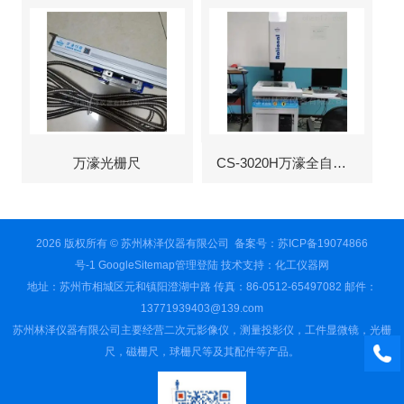
万濠光栅尺
CS-3020H万濠全自动影像仪
2026 版权所有 © 苏州林泽仪器有限公司
备案号：苏ICP备19074866
号-1
GoogleSitemap
管理登陆
技术支持：
化工仪器网
地址：苏州市相城区元和镇阳澄湖中路 传真：86-0512-65497082 邮件：
13771939403@139.com
苏州林泽仪器有限公司主要经营二次元影像仪，测量投影仪，工件显微镜，光栅
尺，磁栅尺，球栅尺等及其配件等产品。