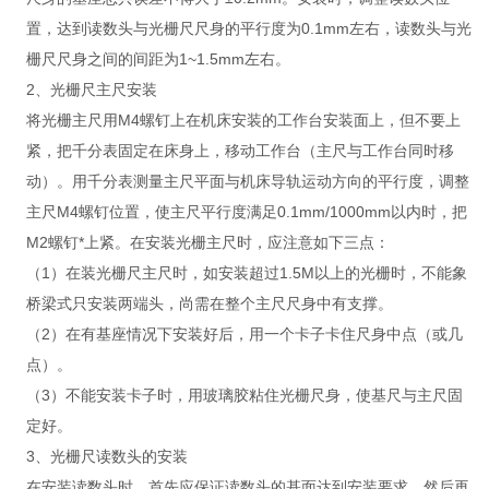
置，达到读数头与光栅尺尺身的平行度为0.1mm左右，读数头与光
栅尺尺身之间的间距为1~1.5mm左右。
2、光栅尺主尺安装
将光栅主尺用M4螺钉上在机床安装的工作台安装面上，但不要上
紧，把千分表固定在床身上，移动工作台（主尺与工作台同时移
动）。用千分表测量主尺平面与机床导轨运动方向的平行度，调整
主尺M4螺钉位置，使主尺平行度满足0.1mm/1000mm以内时，把
M2螺钉*上紧。在安装光栅主尺时，应注意如下三点：
（1）在装光栅尺主尺时，如安装超过1.5M以上的光栅时，不能象
桥梁式只安装两端头，尚需在整个主尺尺身中有支撑。
（2）在有基座情况下安装好后，用一个卡子卡住尺身中点（或几
点）。
（3）不能安装卡子时，用玻璃胶粘住光栅尺身，使基尺与主尺固
定好。
3、光栅尺读数头的安装
在安装读数头时，首先应保证读数头的基面达到安装要求，然后再