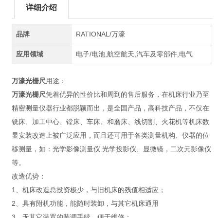
详细介绍
品牌
RATIONAL/万濠
应用领域
电子/电池,航空航天,汽车及零部件,电气
万濠光栅尺
用途：
万濠光栅尺
凭着优异的性价比和周到的售后服务，在机床行业乃至
精密测量仪器行业都脱颖而出，是全国产品，高科技产品，不仅在
铣床、加工中心、镗床、车床、和磨床、线切割、火花机等机床数
显安装改造上被广泛应用，而且还可用于各类测量机构、仪器的位
移测量，如：光学影像测量仪.光学投影仪、显微镜，二次元影像仪
等。
改造优势：
1、机床改造总投资极少，与旧机床的残值相适应；
2、具有附机功能，能随时装卸，与其它机床通用
3、无其它装置的装调手续，便于维修；