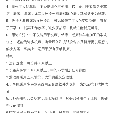
4、操作工人易掌握，不经培训亦可使用。它主要用于改造各类车
床、磨床、镗床，尤其是改造外圆磨和圆心磨，其成效更为显著。
5、进行大型机床数显改造后，可以降低了工人的劳动强度，节省
了劳动力，提高工作效率，减少废品率，机械性能稳定可靠。
6、用途广泛：它不仅能用于铣床、钻床、镗床和车削加工的常规
任务，还能为许多机床、测量设备和测试设备以及机床提供理想的
解决方案，事实上它适用于所有手动机床。
特点：
1.运行速度：每分钟60米以上
2.长距离传输：100米以上，中间不需增加任何界面
3.滑动部采用五只轴承，优异的重复定位性
4.信号线采用多层隔离线网及金属软外壳保护，防水及抗干扰性优
良
5.尺身采用铝合金型材，经阳极处理，尺头部分用合金压铸，镀硬
铬，耐腐蚀
6.防尘片采用特种塑胶，耐刮伤，耐腐蚀，磨擦阻力小