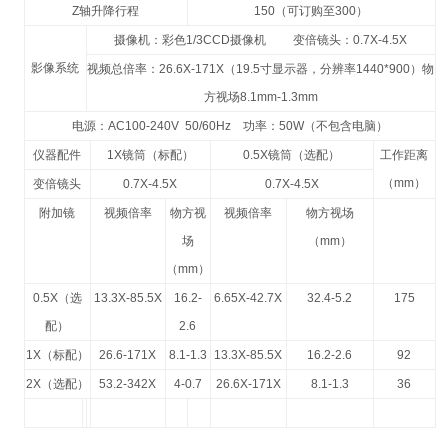
Z
轴升降行程
150
（可订购至
300
）
摄像机：彩色
1/3CCD
摄像机
变倍镜头：
0.7X-4.5X
影像系统
视频总倍率：
26.6X-171X
（
19.5
寸显示器，分辨率
1440*900
）物
方视场
8.1mm
-1.3mm
电源：
AC100-240V 50/60Hz
功率：
50W
（不包含电脑）
仪器配件
1X
镜筒（标配）
0.5X
镜筒（选配）
工作距离
（
mm
）
变倍镜头
0.7X-4.5X
0.7X-4.5X
附加镜
视频倍率
物方视
视频倍率
物方视场
场
（
mm
）
（
mm
）
0.5X
（选
13.3X-85.5X
16.2-
6.65X-42.7X
32.4-5.2
175
配）
2.6
1X
（标配）
26.6-171X
8.1-1.3
13.3X-85.5X
16.2-2.6
92
2X
（选配）
53.2-342X
4-0.7
26.6X-171X
8.1-1.3
36