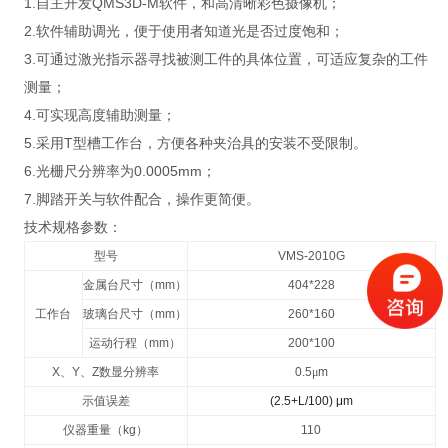
1.自主开发QMS3D-M软件，和高清晰彩色摄像机；
2.软件辅助调光，便于使用者知道光是否过度饱和；
3.可通过激光指示器寻找被测工件的具体位置，可适应复杂的工件
测量；
4.可实现高度辅助测量；
5.采用T型槽工作台，方便各种夹治具的安装不受限制。
6.光栅尺分辨率为0.0005mm；
7.脚踏开关与软件配合，操作更简便。
技术规格参数：
型号
VMS-2010G
金属台尺寸（
mm
）
404*228
工作台
玻璃台尺寸（
mm
）
260*160
运动行程（
mm
）
200*100
X
、
Y
、
Z
数显分辨率
0.5
μ
m
示值误差
(2.5+L/100) μm
仪器重量（
kg
）
110