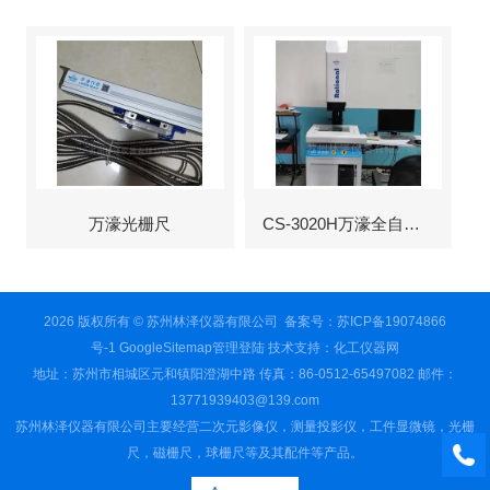
万濠光栅尺
CS-3020H万濠全自动影像仪
2026 版权所有 © 苏州林泽仪器有限公司
备案号：苏ICP备19074866
号-1
GoogleSitemap
管理登陆
技术支持：
化工仪器网
地址：苏州市相城区元和镇阳澄湖中路 传真：86-0512-65497082 邮件：
13771939403@139.com
苏州林泽仪器有限公司主要经营二次元影像仪，测量投影仪，工件显微镜，光栅
尺，磁栅尺，球栅尺等及其配件等产品。