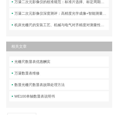
万濠二次元影像仪的校准规范：标准片选择、标定周期与精度验证方法
万濠二次元影像仪深度测评：高精度光学成像+智能测量，让复杂工件的尺寸检测变得又快又准！
机床光栅尺的安装工艺、机械与电气对齐精度对测量性能的影响分析
相关文章
光栅尺数显表优惠酬宾
万濠数显表维修
数显光栅尺数显表故障处理方法
WE100单轴数显表说明书