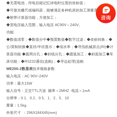
◆无需电池，停电后能记忆掉电时位置的坐标值；
◆可接光栅尺或编码器，能够满足各种机床的加工测量需求；
◆附带计算器功能，方便加工；
◆宽电压输入范围，输入电压 AC90V～240V。
功能:
◆数值清零；◆数值分中◆预置数值◆数字过滤；◆坐标转换；◆
公/英制转换◆直径/半径显示；◆缩水率；◆寻找机械原点(RI)◆计
算器功能 ◆圆周分孔；◆斜线分孔；◆圆弧加工；◆斜面加工◆车
床功能；◆RS232通信(选购)；◆寻边处理(选购
WE200-2数显表
技术规格参数:
输入电压：AC 90V~240V
功率：最大15W
输入信号：正交TTL方波 频率＜2MHZ 电流＞1mA
分辨率：0.1、0.2、0.5、1、2、5、10
重量：1.5kg
外形尺寸 ：296X184X45(mm)