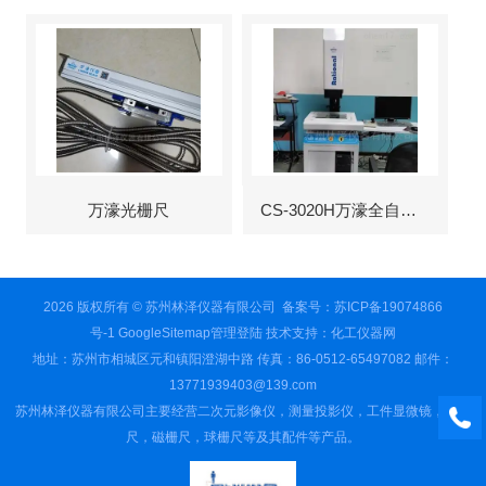
万濠光栅尺
CS-3020H万濠全自动影像仪
2026 版权所有 © 苏州林泽仪器有限公司
备案号：苏ICP备19074866
号-1
GoogleSitemap
管理登陆
技术支持：
化工仪器网
地址：苏州市相城区元和镇阳澄湖中路 传真：86-0512-65497082 邮件：
13771939403@139.com
苏州林泽仪器有限公司主要经营二次元影像仪，测量投影仪，工件显微镜，光栅
尺，磁栅尺，球栅尺等及其配件等产品。