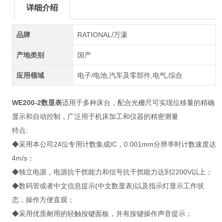
详细介绍
品牌
RATIONAL/万濠
产地类别
国产
应用领域
电子/电池,汽车及零部件,电气,综合
WE200-2数显表
适用于多种床台，配合光栅尺可实现位移量的精确
显示和自动控制，广泛用于机床加工和仪器的精密测量
特点:
◆采用本公司24位专用计数集成IC，0.001mm分辨率时计数速度达
4m/s；
◆独立电源，电源抗干扰能力和信号抗干扰能力达到2200V以上；
◆数码管或者中文信息提示(中文数显表)以及指示灯显示工作状
态，操作方便直观；
◆采用优质耐用的轻触按键面板，并有按键操作声音提示；