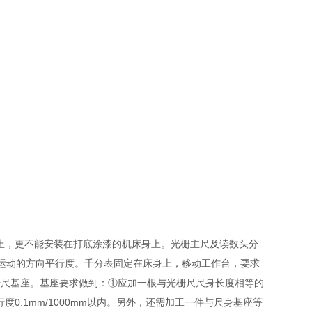
身上，更不能安装在打底涂漆的机床身上。光栅主尺及读数头分
运动的方向平行度。千分表固定在床身上，移动工作台，要求
件光栅尺基座。基座要求做到：①应加一根与光栅尺尺身长度相等的
0.1mm/1000mm以内。另外，还需加工一件与尺身基座等