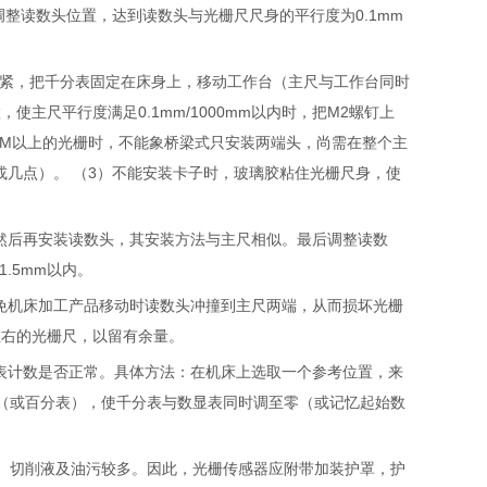
调整读数头位置，达到读数头与光栅尺尺身的平行度为0.1mm
上紧，把千分表固定在床身上，移动工作台（主尺与工作台同时
主尺平行度满足0.1mm/1000mm以内时，把M2螺钉上
.5M以上的光栅时，不能象桥梁式只安装两端头，尚需在整个主
或几点）。 （3）不能安装卡子时，玻璃胶粘住光栅尺身，使
然后再安装读数头，其安装方法与主尺相似。最后调整读数
.5mm以内。
以免机床加工产品移动时读数头冲撞到主尺两端，从而损坏光栅
左右的光栅尺，以留有余量。
显表计数是否正常。具体方法：在机床上选取一个参考位置，来
（或百分表），使千分表与数显表同时调至零（或记忆起始数
、切削液及油污较多。因此，光栅传感器应附带加装护罩，护