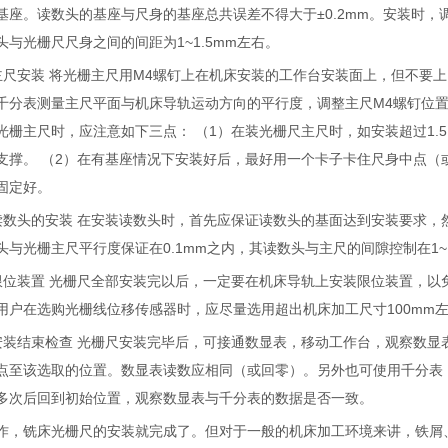
基座。读数头的基座与尺身的基座总共误差不得大于±0.2mm。安装时，
头与光栅尺尺身之间的间距为1~1.5mm左右。
主尺安装 将光栅主尺用M4螺钉上在机床安装的工作台安装面上，但不要
千分表测量主尺平面与机床导轨运动方向的平行度，调整主尺M4螺钉位置，使
光栅主尺时，应注意如下三点： （1）在装光栅尺主尺时，如安装超过1
支撑。 （2）在有基座情况下安装好后，最好用一个卡子卡住尺身中点（
固定好。
读数头的安装 在安装读数头时，首先应保证读数头的基面达到安装要求，
头与光栅主尺平行度保证在0.1mm之内，其读数头与主尺的间隙控制在1~1
限位装置 光栅尺全部安装完以后，一定要在机床导轨上安装限位装置，
用户在选购光栅线位移传感器时，应尽量选用超出机床加工尺寸100mm
安装结束检查 光栅尺安装完毕后，可接通数显表，移动工作台，观察数
点至该选取的位置。数显表读数应相同（或回零）。另外也可使用千分表
多次后回到初始位置，观察数显表与千分表的数据是否一致。
作，铣床光栅尺的安装就完成了。但对于一般的机床加工环境来讲，铁屑