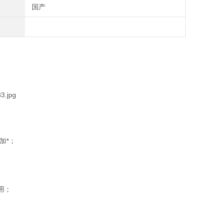
国产
加*；
用；