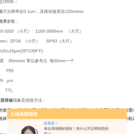
100米；
尺分辨率在0.1um，其移动速度在120m/min
技术
参数：
-1020 （小尺） 1100-3000mm （大尺）
m）25*34 （小尺） 30*43（大尺）
5/±10µm(20°C/68°F)
速度 60m/min 零位参考点 每50mm一个
 P55
5 µｍ
TTL
数显维修
现象及排除方法：
的发展，对机床加工精度和效率的要求越来越高，对光栅尺和数显表的需
铣床、镗床、线切割机、龙门铣床、火花机等。数字显示器可以安装在机
欢迎您！
来自局域网的朋友！有什么可以帮助您的