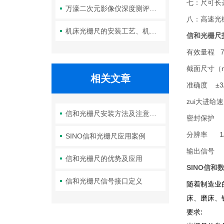
七：尺可长达
万濠二次元影像仪深度测评：高精度光学成像+智能测量，让复杂工件的尺寸检测变得又快又准！
八：高速光栅
机床光栅尺的安装工艺、机械与电气对齐精度对测量性能的影响分析
信和光栅尺
有效量程 70
截面尺寸（m
相关文章
准确度 ±3/±
zui大进给
信和光栅尺安装方法及注意事项
密封保护
分辨率 1/
SINO信和光栅尺应用案例
输出信号 
信和光栅尺的优势及应用
SINO信和
信和光栅尺信号接口定义
随着制造业
床、磨床、
:
要求