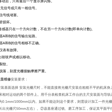
移动后，只有最后一个显示屏闪烁。
相无信号或只有一相信号。
信号线堵塞。
管损坏。
(
)
传感器只在一个方向计数，不在另一个方向计数
即单向计数
。
A
B
器
和
的信号输出短路。
A
B
器
和
的信号相移不正确。
仪表有故障。
出吱吱声或难以移动。
裂纹。
脱落，刻度光栅接触摩擦严重。
数显维修
安装要求：
安装基面选择 安装光栅尺时，不能直接将光栅尺安装在粗糙不平的机床
床相对运动的两个部件上。用千分表检查机床工作台的主尺安装面与导轨
为0.1mm/1000mm以内。如果不能达到这个要求，则需设计加工一
长出光栅尺50mm左右）。②该基座通过铣、磨工序加工，保证其平面平行度