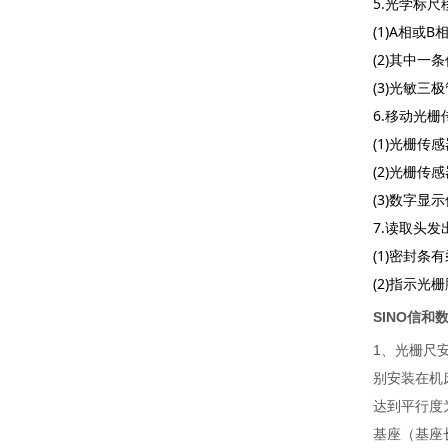
5.
光学标尺
(1)A
B
相或
(2)
其中一条
(3)
光敏三极
6.
移动光栅
(1)
光栅传感
(2)
光栅传感
(3)
数字显示
7.
读取头发
(1)
密封条有
(2)
指示光栅
SINO信和
1、光栅尺
别安装在机
达到平行度
基座（基座