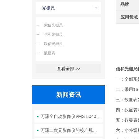
品牌
光栅尺
应用领域
索信光栅尺
信和光栅尺
欧信光栅尺
数显表
查看全部 >>
信和光栅尺
一：全部系
二：采用1
新闻资讯
三：数显表
四：数显表
万濠全自动影像仪VMS-5040H的参数解读、操作技巧与维护全攻略
五：数显表
万濠二次元影像仪的校准规范：标准片选择、标定周期与精度验证方法
六：小外观尺