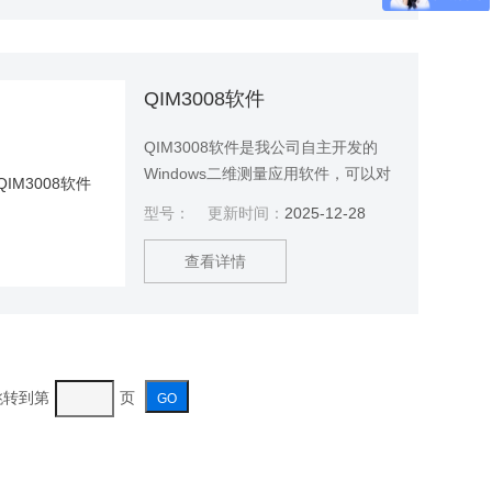
QIM3008软件
QIM3008软件是我公司自主开发的
Windows二维测量应用软件，可以对
二维测量的坐标进行可视化分析处理
型号：
更新时间：
2025-12-28
和检测，应用于各种精密制造业，如
手机组件、模具、电子、通信、机
查看详情
械、五金、塑胶、仪表、钟表、
PCB、LCD等行业。可测量的材料包
括金属、塑胶、橡胶、玻璃、PCB、
陶瓷等。
 跳转到第
页