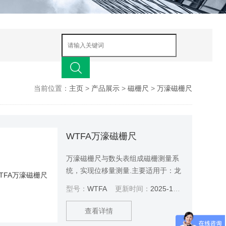
当前位置：
主页
>
产品展示
>
磁栅尺
>
万濠磁栅尺
WTFA万濠磁栅尺
万濠磁栅尺与数头表组成磁栅测量系
统，实现位移量测量.主要适用于：龙
门铣床，镗床，大型侧铣等加工设
型号：
WTFA
更新时间：
2025-12-29
备。具有方便安装，耐液体、耐油、
防尘防震和对铁屑不敏感的特点。
查看详情