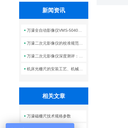
新闻资讯
万濠全自动影像仪VMS-5040H的参数解读、操作技巧与维护全攻略
万濠二次元影像仪的校准规范：标准片选择、标定周期与精度验证方法
万濠二次元影像仪深度测评：高精度光学成像+智能测量，让复杂工件的尺寸检测变得又快又准！
机床光栅尺的安装工艺、机械与电气对齐精度对测量性能的影响分析
相关文章
万濠磁栅尺技术规格参数