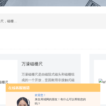
二次元影像仪，测量投影仪，工件显微镜，光栅尺，磁栅尺，球栅尺等及其配件
万濠磁栅尺
万濠磁栅尺是由磁阻式磁头和磁栅组
成的一个开放，坚固耐用非接触式磁
性测量系统，磁栅尺与读数头组成测
型号：
更新时间：
2025-12-30
量系统，实现位移量测量，主要适用
欢迎您！
于龙门铣床，镗床，大型侧铣，车床
查看详情
来自局域网的朋友！有什么可以帮助您的
等加工设备。具体安装方便，耐油，
吗？