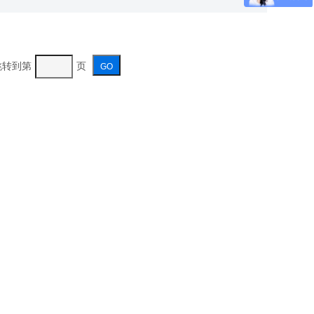
 跳转到第
页